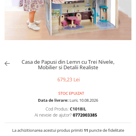
Puzzle
Tablite, Litere si Cifre
Jucarii exterior
Casa de Papusi din Lemn cu Trei Nivele,
Mobilier si Detalii Realiste
679,23 Lei
STOC EPUIZAT
Data de livrare:
Luni, 10.08.2026
Cod Produs:
C1018IL
Ai nevoie de ajutor?
0772003385
La achizitionarea acestui produs primiti
11
puncte de fidelitate