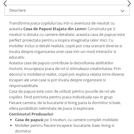
Descriere
Transforma joaca copilului tau intr-o aventura de neuitat cu
aceasta
Casa de Papusi Etajata din Lemn
! Construita pe 3
niveluri si dotata cu camere detaliate, aceasta casa de papusi este
perfect proiectata pentru a inspira imaginatia celor mici. Cu
mobilier inclus si detalii realiste, copiii pot crea scenarii diverse si
invata despre organizarea unei case intr-un mod interactiv si
educativ.
Aceasta casa de papusi contribuie la dezvoltarea abilitatilor
motorii, incurajeaza joaca de rol si stimuleaza creativitatea. Prin
decorul si mobilierul realist, copiii pot explora relatia intre diverse
incaperi ale unei case si pot invata despre organizare si
responsabilitate.
Casa de papusi este usor de utilizat pentru jocurile de rol ale
copiilor, fiind potrivita pentru joaca individuala sau in grup.
Fiecare camera, de la bucatarie si living pana la dormitor si baie,
ofera posibilitati nelimitate de joaca si explorare.
Continutul Produsului:
Casa de papusi
pe 3 niveluri, cu camere complet mobilate
Mobilier pentru fiecare incapere: bucatarie, baie, living si
dormitor