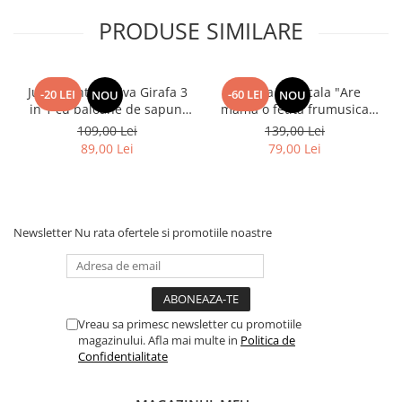
PRODUSE SIMILARE
Jucarie interactiva Girafa 3
Papusa Muzicala "Are
-20 LEI
-60 LEI
NOU
NOU
in 1 cu baloane de sapun,
mama o fetita frumusica
lumini si maner de impins
foc"
109,00 Lei
139,00 Lei
89,00 Lei
79,00 Lei
Newsletter
Nu rata ofertele si promotiile noastre
Vreau sa primesc newsletter cu promotiile
magazinului. Afla mai multe in
Politica de
Confidentialitate