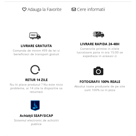
Adauga la Favorite
Cere informatii
LIVRARE RAPIDA 24-48H
LIVRARE GRATUITA
Comenzile primite in zilele
Comanda de minim 499 de lei si
lucratoare pana in ora 15:00 se
beneficiezi de transport gratuit
expediaza in aceeasi zi
RETUR 14 ZILE
FOTOGRAFII 100% REALE
Nu iti place produsul ? Nu este nicio
Absolut toate produsele de pe site
problema, ai 14 zile la dispozitie sa
sunt 100% ca in poza
returnezi
Achiziții SEAP/SICAP
Sistemul electronic de achizitii
publice