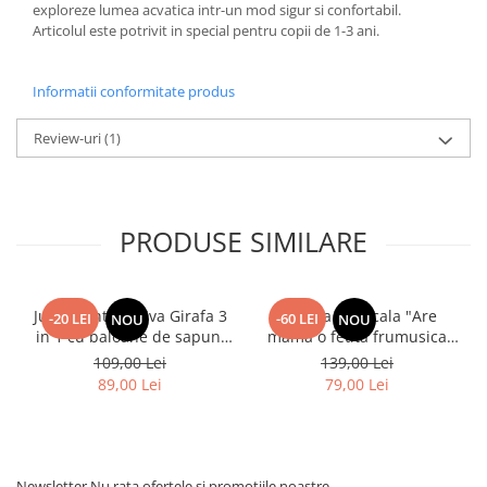
exploreze lumea acvatica intr-un mod sigur si confortabil.
Articolul este potrivit in special pentru copii de 1-3 ani.
Informatii conformitate produs
Review-uri
(1)
PRODUSE SIMILARE
Jucarie interactiva Girafa 3
Papusa Muzicala "Are
-20 LEI
-60 LEI
NOU
NOU
in 1 cu baloane de sapun,
mama o fetita frumusica
lumini si maner de impins
foc"
109,00 Lei
139,00 Lei
89,00 Lei
79,00 Lei
Newsletter
Nu rata ofertele si promotiile noastre