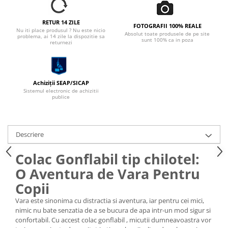
RETUR 14 ZILE
FOTOGRAFII 100% REALE
Nu iti place produsul ? Nu este nicio
Absolut toate produsele de pe site
problema, ai 14 zile la dispozitie sa
sunt 100% ca in poza
returnezi
Achiziții SEAP/SICAP
Sistemul electronic de achizitii
publice
Descriere
Colac Gonflabil tip chilotel:
O Aventura de Vara Pentru
Copii
Vara este sinonima cu distractia si aventura, iar pentru cei mici,
nimic nu bate senzatia de a se bucura de apa intr-un mod sigur si
confortabil. Cu accest colac gonflabil , micutii dumneavoastra vor