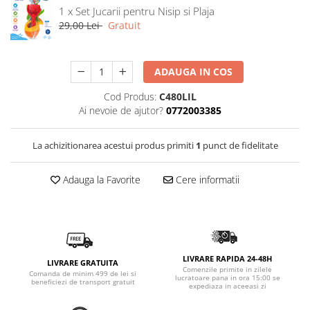
1 x Set Jucarii pentru Nisip si Plaja
29,00 Lei
Gratuit
ADAUGA IN COS
Cod Produs:
C480LIL
Ai nevoie de ajutor?
0772003385
La achizitionarea acestui produs primiti
1
punct de fidelitate
Adauga la Favorite
Cere informatii
LIVRARE RAPIDA 24-48H
LIVRARE GRATUITA
Comenzile primite in zilele
Comanda de minim 499 de lei si
lucratoare pana in ora 15:00 se
beneficiezi de transport gratuit
expediaza in aceeasi zi