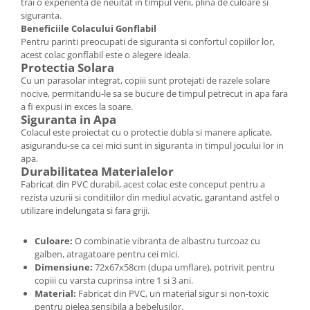
trai o experienta de neuitat in timpul verii, plina de culoare si
siguranta.
Beneficiile Colacului Gonflabil
Pentru parinti preocupati de siguranta si confortul copiilor lor,
acest colac gonflabil este o alegere ideala.
Protectia Solara
Cu un parasolar integrat, copiii sunt protejati de razele solare
nocive, permitandu-le sa se bucure de timpul petrecut in apa fara
a fi expusi in exces la soare.
Siguranta in Apa
Colacul este proiectat cu o protectie dubla si manere aplicate,
asigurandu-se ca cei mici sunt in siguranta in timpul jocului lor in
apa.
Durabilitatea Materialelor
Fabricat din PVC durabil, acest colac este conceput pentru a
rezista uzurii si conditiilor din mediul acvatic, garantand astfel o
utilizare indelungata si fara griji.
Culoare:
O combinatie vibranta de albastru turcoaz cu
galben, atragatoare pentru cei mici.
Dimensiune:
72x67x58cm (dupa umflare), potrivit pentru
copiii cu varsta cuprinsa intre 1 si 3 ani.
Material:
Fabricat din PVC, un material sigur si non-toxic
pentru pielea sensibila a bebelusilor.