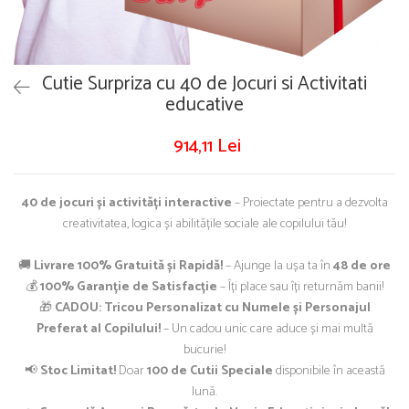
Puzzle
Tablite, Litere si Cifre
Jucarii exterior
Cutie Surpriza cu 40 de Jocuri si Activitati
educative
914,11 Lei
40 de jocuri și activități interactive
– Proiectate pentru a dezvolta
creativitatea, logica și abilitățile sociale ale copilului tău!
🚚
Livrare 100% Gratuită și Rapidă!
– Ajunge la ușa ta în
48 de ore
💰
100% Garanție de Satisfacție
– Îți place sau îți returnăm banii!
🎁
CADOU: Tricou Personalizat cu Numele și Personajul
Preferat al Copilului!
– Un cadou unic care aduce și mai multă
bucurie!
📢
Stoc Limitat!
Doar
100 de Cutii Speciale
disponibile în această
lună.