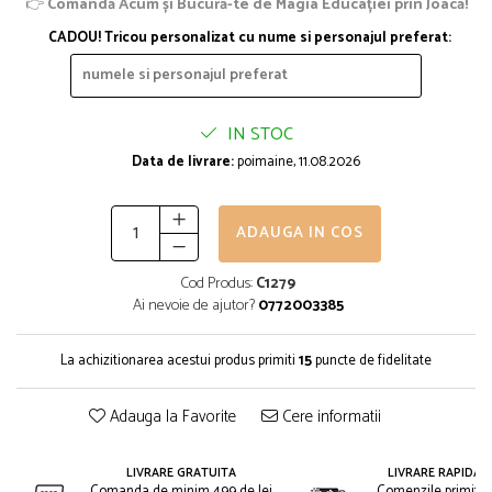
👉
Comandă Acum și Bucură-te de Magia Educației prin Joacă!
CADOU! Tricou personalizat cu nume si personajul preferat:
IN STOC
Data de livrare:
poimaine, 11.08.2026
ADAUGA IN COS
Cod Produs:
C1279
Ai nevoie de ajutor?
0772003385
La achizitionarea acestui produs primiti
15
puncte de fidelitate
Adauga la Favorite
Cere informatii
LIVRARE GRATUITA
LIVRARE RAPIDA 2
Comanda de minim 499 de lei
Comenzile primite i