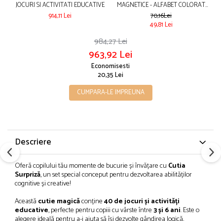
JOCURI SI ACTIVITATI EDUCATIVE
MAGNETICE - ALFABET COLORAT
PENTRU COPII
914,11 Lei
70,16Lei
49,81 Lei
984,27 Lei
963,92 Lei
Economisesti
20,35 Lei
CUMPARA-LE IMPREUNA
Descriere
Oferă copilului tău momente de bucurie și învățare cu
Cutia
Surpriză
, un set special conceput pentru dezvoltarea abilităților
cognitive și creative!
Această
cutie magică
conține
40 de jocuri și activități
educative
, perfecte pentru copiii cu vârste între
3 și 6 ani
. Este o
alegere ideală pentru a-i ajuta să își dezvolte gândirea logică,