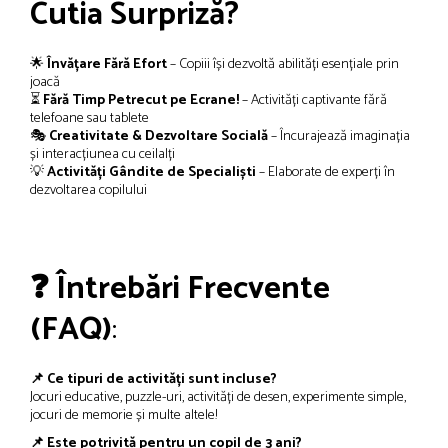
Cutia Surpriză?
🌟
Învățare Fără Efort
– Copiii își dezvoltă abilități esențiale prin
joacă
⏳
Fără Timp Petrecut pe Ecrane!
– Activități captivante fără
telefoane sau tablete
🎭
Creativitate & Dezvoltare Socială
– Încurajează imaginația
și interacțiunea cu ceilalți
💡
Activități Gândite de Specialiști
– Elaborate de experți în
dezvoltarea copilului
❓ Întrebări Frecvente
(FAQ)
:
📌 Ce tipuri de activități sunt incluse?
Jocuri educative, puzzle-uri, activități de desen, experimente simple,
jocuri de memorie și multe altele!
📌 Este potrivită pentru un copil de 3 ani?