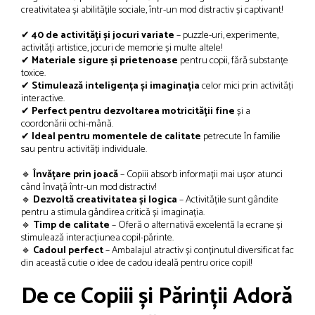
creativitatea și abilitățile sociale, într-un mod distractiv și captivant!
✔
40 de activități și jocuri variate
– puzzle-uri, experimente,
activități artistice, jocuri de memorie și multe altele!
✔
Materiale sigure și prietenoase
pentru copii, fără substanțe
toxice.
✔
Stimulează inteligența și imaginația
celor mici prin activități
interactive.
✔
Perfect pentru dezvoltarea motricității fine
și a
coordonării ochi-mână.
✔
Ideal pentru momentele de calitate
petrecute în familie
sau pentru activități individuale.
🔹
Învățare prin joacă
– Copiii absorb informații mai ușor atunci
când învață într-un mod distractiv!
🔹
Dezvoltă creativitatea și logica
– Activitățile sunt gândite
pentru a stimula gândirea critică și imaginația.
🔹
Timp de calitate
– Oferă o alternativă excelentă la ecrane și
stimulează interacțiunea copil-părinte.
🔹
Cadoul perfect
– Ambalajul atractiv și conținutul diversificat fac
din această cutie o idee de cadou ideală pentru orice copil!
De ce Copiii și Părinții Adoră