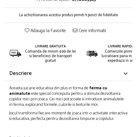
La achizitionarea acestui produs primiti
1
punct de fidelitate
Adauga la Favorite
Cere informatii
LIVRARE GRATUITA
LIVRARE RAPIDA 2
Comanda de minim 499 de lei
Comenzile primite i
si beneficiezi de transport
lucratoare pana in or
gratuit
expediaza in acee
Descriere
Aceasta jucarie educativa din plus in forma de
ferma cu
animalute
este special conceputa pentru a stimula dezvoltarea
copiilor mici prin joaca. Cei mici pot scoate si introduce animalutele
in ferma, explorand formele, culorile si texturile moi.
Jocul transforma fiecare moment de joaca intr-o activitate interactiva
si educativa, perfecta pentru dezvoltarea timpurie a copilului.