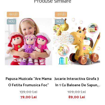
Produse similare
-60 LEI
-20 LEI
NOU
NOU
Papusa Muzicala "Are Mama
Jucarie Interactiva Girafa 3
O Fetita Frumusica Foc"
In 1 Cu Baloane De Sapun,
Lumini Si Maner De Impins
139,00 Lei
109,00 Lei
79,00 Lei
89,00 Lei