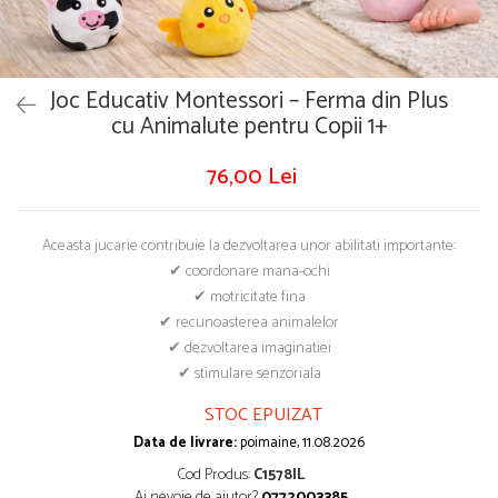
Puzzle
Tablite, Litere si Cifre
Jucarii exterior
Joc Educativ Montessori – Ferma din Plus
cu Animalute pentru Copii 1+
76,00 Lei
Aceasta jucarie contribuie la dezvoltarea unor abilitati importante:
✔ coordonare mana-ochi
✔ motricitate fina
✔ recunoasterea animalelor
✔ dezvoltarea imaginatiei
✔ stimulare senzoriala
STOC EPUIZAT
Data de livrare:
poimaine, 11.08.2026
Cod Produs:
C1578IL
Ai nevoie de ajutor?
0772003385