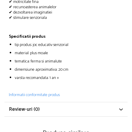
✔ motricitate fina
✔ recunoasterea animalelor
✔ dezvoltarea imaginatiei
✔ stimulare senzoriala
Specificatii produs
tip produs: joc educativ senzorial
material: plus moale
tematica: ferma si animalute
dimensiune aproximativa: 20 cm
varsta recomandata: 1 an +
Informatii conformitate produs
Review-uri
(0)