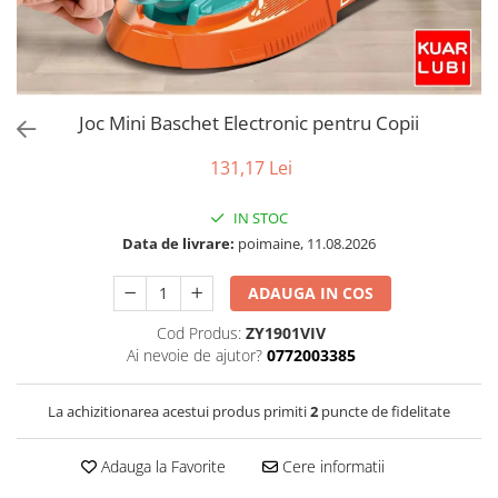
Puzzle
Tablite, Litere si Cifre
Jucarii exterior
Joc Mini Baschet Electronic pentru Copii
131,17 Lei
IN STOC
Data de livrare:
poimaine, 11.08.2026
ADAUGA IN COS
Cod Produs:
ZY1901VIV
Ai nevoie de ajutor?
0772003385
La achizitionarea acestui produs primiti
2
puncte de fidelitate
Adauga la Favorite
Cere informatii