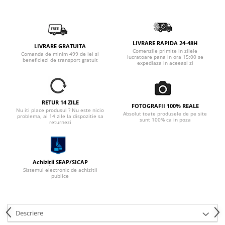
LIVRARE RAPIDA 24-48H
LIVRARE GRATUITA
Comenzile primite in zilele
Comanda de minim 499 de lei si
lucratoare pana in ora 15:00 se
beneficiezi de transport gratuit
expediaza in aceeasi zi
RETUR 14 ZILE
FOTOGRAFII 100% REALE
Nu iti place produsul ? Nu este nicio
Absolut toate produsele de pe site
problema, ai 14 zile la dispozitie sa
sunt 100% ca in poza
returnezi
Achiziții SEAP/SICAP
Sistemul electronic de achizitii
publice
Descriere