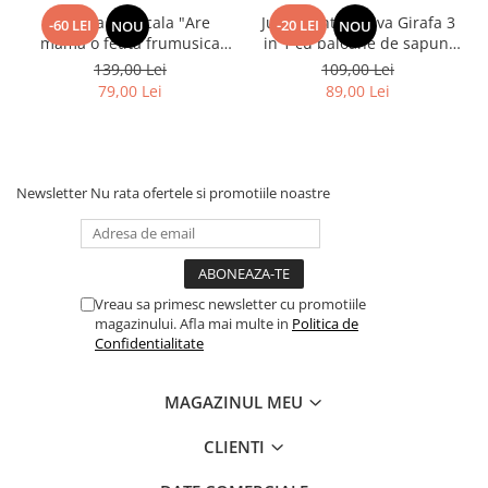
Papusa Muzicala "Are
Jucarie interactiva Girafa 3
-60 LEI
-20 LEI
NOU
NOU
mama o fetita frumusica
in 1 cu baloane de sapun,
foc"
lumini si maner de impins
139,00 Lei
109,00 Lei
79,00 Lei
89,00 Lei
Newsletter
Nu rata ofertele si promotiile noastre
Vreau sa primesc newsletter cu promotiile
magazinului. Afla mai multe in
Politica de
Confidentialitate
MAGAZINUL MEU
CLIENTI