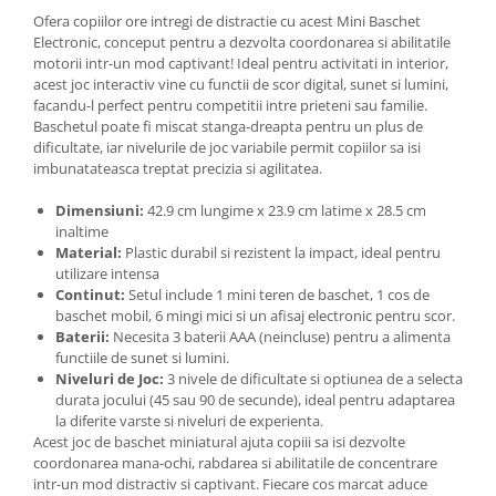
Ofera copiilor ore intregi de distractie cu acest Mini Baschet
Electronic, conceput pentru a dezvolta coordonarea si abilitatile
motorii intr-un mod captivant! Ideal pentru activitati in interior,
acest joc interactiv vine cu functii de scor digital, sunet si lumini,
facandu-l perfect pentru competitii intre prieteni sau familie.
Baschetul poate fi miscat stanga-dreapta pentru un plus de
dificultate, iar nivelurile de joc variabile permit copiilor sa isi
imbunatateasca treptat precizia si agilitatea.
Dimensiuni:
42.9 cm lungime x 23.9 cm latime x 28.5 cm
inaltime
Material:
Plastic durabil si rezistent la impact, ideal pentru
utilizare intensa
Continut:
Setul include 1 mini teren de baschet, 1 cos de
baschet mobil, 6 mingi mici si un afisaj electronic pentru scor.
Baterii:
Necesita 3 baterii AAA (neincluse) pentru a alimenta
functiile de sunet si lumini.
Niveluri de Joc:
3 nivele de dificultate si optiunea de a selecta
durata jocului (45 sau 90 de secunde), ideal pentru adaptarea
la diferite varste si niveluri de experienta.
Acest joc de baschet miniatural ajuta copiii sa isi dezvolte
coordonarea mana-ochi, rabdarea si abilitatile de concentrare
intr-un mod distractiv si captivant. Fiecare cos marcat aduce