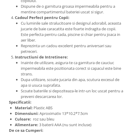
copilului.
Dispune de o garnitura groasa impermeabila pentru a
mentine compartimentul bateriei uscat si sigur.
Cadoul Perfect pentru Copii:
Cu luminile sale stralucitoare si designul adorabil, aceasta
jucarie de baie caracatita este foarte indragita de copii.
Este perfecta pentru cada, piscine si chiar pentru joaca in
aer liber.
Reprezinta un cadou excelent pentru aniversari sau
petreceri.
Instructiuni de Intretinere:
Inainte de utilizare, asigura-te ca garnitura de cauciuc
impermeabila este pozitionata corect si capacul este bine
strans.
Dupa utilizare, scoate jucaria din apa, scutura excesul de
apa si usuca suprafata.
Scoate bateriile si depoziteaza-le intr-un loc uscat pentru a
preveni descarcarea lor.
Specificatii:
Material:
Plastic ABS
Dimensiuni:
Aproximativ 13*10.2*7.5cm
Culoare:
roz sau bleu
Alimentare:
3 baterii AAA (nu sunt incluse)
De ce sa Cumperi: