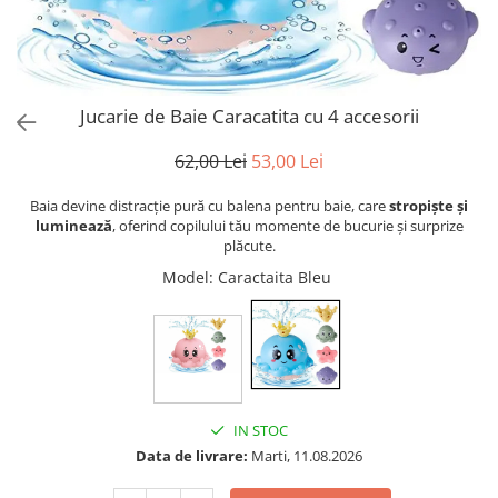
Puzzle
Tablite, Litere si Cifre
Jucarii exterior
Jucarie de Baie Caracatita cu 4 accesorii
62,00 Lei
53,00 Lei
Baia devine distracție pură cu balena pentru baie, care
stropiște și
luminează
, oferind copilului tău momente de bucurie și surprize
plăcute.
Model
: Caractaita Bleu
IN STOC
Data de livrare:
Marti, 11.08.2026