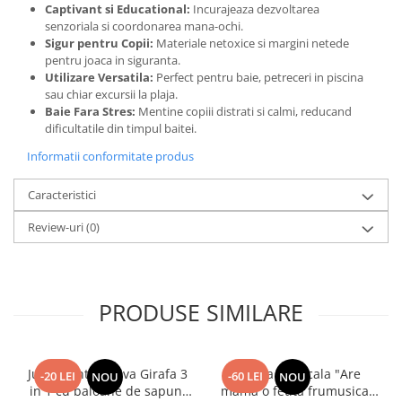
Captivant si Educational:
Incurajeaza dezvoltarea
senzoriala si coordonarea mana-ochi.
Sigur pentru Copii:
Materiale netoxice si margini netede
pentru joaca in siguranta.
Utilizare Versatila:
Perfect pentru baie, petreceri in piscina
sau chiar excursii la plaja.
Baie Fara Stres:
Mentine copiii distrati si calmi, reducand
dificultatile din timpul baitei.
Informatii conformitate produs
Caracteristici
Review-uri
(0)
PRODUSE SIMILARE
Jucarie interactiva Girafa 3
Papusa Muzicala "Are
-20 LEI
-60 LEI
NOU
NOU
in 1 cu baloane de sapun,
mama o fetita frumusica