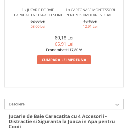
1 x JUCARIE DE BAIE
1 x CARTONASE MONTESSORI
CARACATITA CU 4 ACCESORII
PENTRU STIMULARE VIZUALA
- SET EDUCATIV PENTRU
62,00 Lei
18,18Lei
BEBELUSI 3-6 LUNI
53,00 Lei
12,91 Lei
80,18 Lei
65,91 Lei
Economisesti 17,80 %
CUMPARA-LE IMPREUNA
Descriere
Jucarie de Baie Caracatita cu 4 Accesorii -
Distractie si Siguranta la Joaca in Apa pentru
Copii