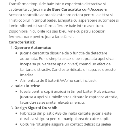
Transforma timpul de baie intr-o experienta distractiva si
captivanta cu
Jucaria de Baie Caracatita cu 4 Accesorii
!
Aceasta caracatita adorabila este proiectata pentru a distra si
linisti copilul in timpul baitei. Echipata cu aspersoare automate si
lumini vibrante, transforma fiecare baie intr-o aventura.
Disponibila in culorile roz sau bleu, vine cu patru accesorii
fermecatoare pentru joaca fara sfarsit.
Caracteristici:
Operare Automata:
Jucaria caracatita dispune de o functie de detectare
automata. Pur si simplu aseaz-o pe suprafata apei si va
incepe sa pulverizeze apa din varf, creand un efect de
fantana distractiv. Cand este ridicata din apa, se opreste
imediat.
Alimentata de 3 baterii AAA (nu sunt incluse).
Baie Linistita:
Ideala pentru copiii anxiosi in timpul baitei. Pulverizarea
jucausa a apei si luminile stralucitoare le capteaza atentia,
facandu-i sa se simta relaxati si fericiti.
Design Sigur si Durabil:
Fabricata din plastic ABS de inalta calitate, jucaria este
durabila si sigura pentru manipularea de catre copii.
Colturile rotunjite asigura un contact delicat cu pielea