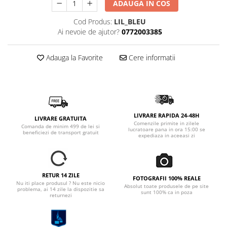
ADAUGA IN COS
Cod Produs:
LIL_BLEU
Ai nevoie de ajutor?
0772003385
Adauga la Favorite
Cere informatii
LIVRARE RAPIDA 24-48H
LIVRARE GRATUITA
Comenzile primite in zilele
Comanda de minim 499 de lei si
lucratoare pana in ora 15:00 se
beneficiezi de transport gratuit
expediaza in aceeasi zi
RETUR 14 ZILE
FOTOGRAFII 100% REALE
Nu iti place produsul ? Nu este nicio
Absolut toate produsele de pe site
problema, ai 14 zile la dispozitie sa
sunt 100% ca in poza
returnezi