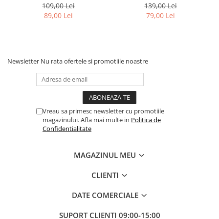
lumini si maner de impins
foc"
109,00 Lei
139,00 Lei
89,00 Lei
79,00 Lei
Newsletter
Nu rata ofertele si promotiile noastre
Vreau sa primesc newsletter cu promotiile
magazinului. Afla mai multe in
Politica de
Confidentialitate
MAGAZINUL MEU
CLIENTI
DATE COMERCIALE
SUPORT CLIENTI
09:00-15:00