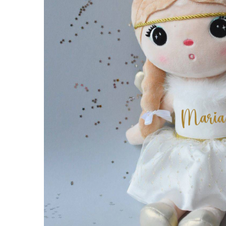
Puzzle
Tablite, Litere si Cifre
Jucarii exterior