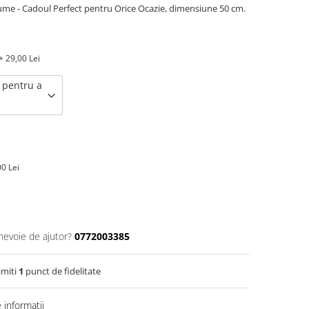
ume - Cadoul Perfect pentru Orice Ocazie, dimensiune 50 cm.
+ 29,00 Lei
k pentru a
0 Lei
 nevoie de ajutor?
0772003385
imiti
1
punct de fidelitate
informatii