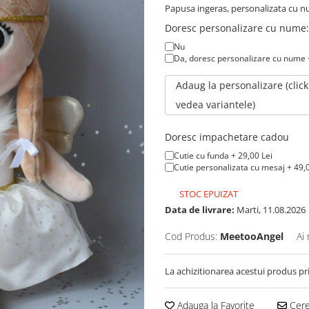
Papusa ingeras, personalizata cu n
Doresc personalizare cu nume:
Nu
Da, doresc personalizare cu nume 
Adaug la personalizare (clic
vedea variantele)
Doresc impachetare cadou
Cutie cu funda + 29,00 Lei
Cutie personalizata cu mesaj + 49,0
STOC EPUIZAT
Data de livrare:
Marti, 11.08.2026
Cod Produs:
MeetooAngel
Ai
La achizitionarea acestui produs pr
Adauga la Favorite
Cere 