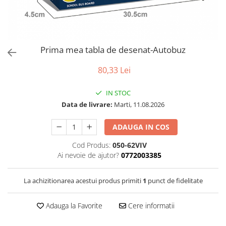
Puzzle
Tablite, Litere si Cifre
Jucarii exterior
Prima mea tabla de desenat-Autobuz
80,33 Lei
IN STOC
Data de livrare:
Marti, 11.08.2026
ADAUGA IN COS
Cod Produs:
050-62VIV
Ai nevoie de ajutor?
0772003385
La achizitionarea acestui produs primiti
1
punct de fidelitate
Adauga la Favorite
Cere informatii