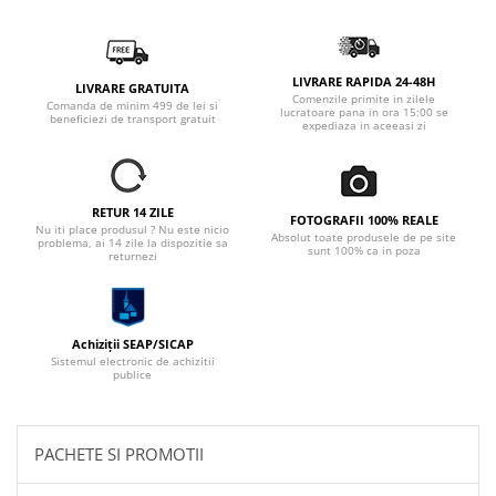
LIVRARE RAPIDA 24-48H
LIVRARE GRATUITA
Comenzile primite in zilele
Comanda de minim 499 de lei si
lucratoare pana in ora 15:00 se
beneficiezi de transport gratuit
expediaza in aceeasi zi
RETUR 14 ZILE
FOTOGRAFII 100% REALE
Nu iti place produsul ? Nu este nicio
Absolut toate produsele de pe site
problema, ai 14 zile la dispozitie sa
sunt 100% ca in poza
returnezi
Achiziții SEAP/SICAP
Sistemul electronic de achizitii
publice
PACHETE SI PROMOTII