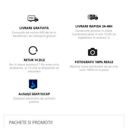
LIVRARE RAPIDA 24-48H
LIVRARE GRATUITA
Comenzile primite in zilele
Comanda de minim 499 de lei si
lucratoare pana in ora 15:00 se
beneficiezi de transport gratuit
expediaza in aceeasi zi
RETUR 14 ZILE
FOTOGRAFII 100% REALE
Nu iti place produsul ? Nu este nicio
Absolut toate produsele de pe site
problema, ai 14 zile la dispozitie sa
sunt 100% ca in poza
returnezi
Achiziții SEAP/SICAP
Sistemul electronic de achizitii
publice
PACHETE SI PROMOTII