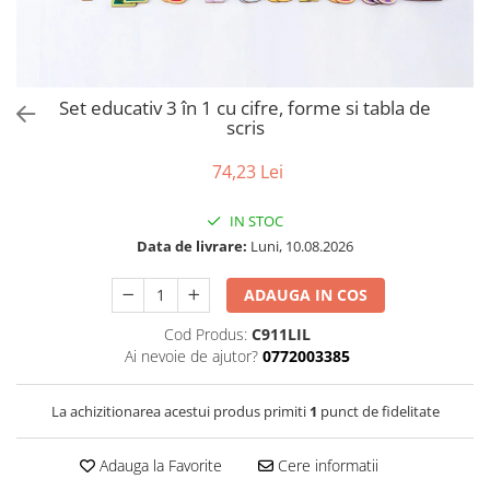
Puzzle
Tablite, Litere si Cifre
Jucarii exterior
Set educativ 3 în 1 cu cifre, forme si tabla de
scris
74,23 Lei
IN STOC
Data de livrare:
Luni, 10.08.2026
ADAUGA IN COS
Cod Produs:
C911LIL
Ai nevoie de ajutor?
0772003385
La achizitionarea acestui produs primiti
1
punct de fidelitate
Adauga la Favorite
Cere informatii