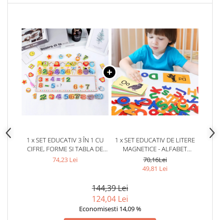
1 x SET EDUCATIV 3 ÎN 1 CU
1 x SET EDUCATIV DE LITERE
CIFRE, FORME SI TABLA DE
MAGNETICE - ALFABET
SCRIS
COLORAT PENTRU COPII
74,23 Lei
70,16Lei
49,81 Lei
144,39 Lei
124,04 Lei
Economisesti 14,09 %