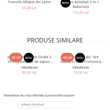
Trenulet Alfabet din Lemn
Centru Activitati 5 in 1
NOU
Buburuza
65,08 Lei
116,93 Lei
PRODUSE SIMILARE
Jucarie interactiva Girafa 3
Papusa Muzicala "Are
-20 LEI
-60 LEI
NOU
NOU
in 1 cu baloane de sapun,
mama o fetita frumusica
lumini si maner de impins
foc"
109,00 Lei
139,00 Lei
89,00 Lei
79,00 Lei
Newsletter
Nu rata ofertele si promotiile noastre