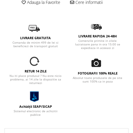
Adauga la Favorite
Cere informatii
LIVRARE RAPIDA 24-48H
LIVRARE GRATUITA
Comenzile primite in zilele
Comanda de minim 499 de lei si
lucratoare pana in ora 15:00 se
beneficiezi de transport gratuit
expediaza in aceeasi zi
RETUR 14 ZILE
FOTOGRAFII 100% REALE
Nu iti place produsul ? Nu este nicio
Absolut toate produsele de pe site
problema, ai 14 zile la dispozitie sa
sunt 100% ca in poza
returnezi
Achiziții SEAP/SICAP
Sistemul electronic de achizitii
publice