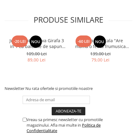
PRODUSE SIMILARE
Jucarie interactiva Girafa 3
Papusa Muzicala "Are
-20 LEI
-60 LEI
NOU
NOU
in 1 cu baloane de sapun,
mama o fetita frumusica
lumini si maner de impins
foc"
109,00 Lei
139,00 Lei
89,00 Lei
79,00 Lei
Newsletter
Nu rata ofertele si promotiile noastre
Vreau sa primesc newsletter cu promotiile
magazinului. Afla mai multe in
Politica de
Confidentialitate