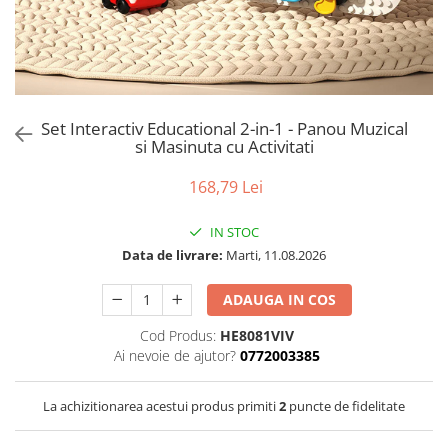
Puzzle
Tablite, Litere si Cifre
Jucarii exterior
Set Interactiv Educational 2-in-1 - Panou Muzical
si Masinuta cu Activitati
168,79 Lei
IN STOC
Data de livrare:
Marti, 11.08.2026
ADAUGA IN COS
Cod Produs:
HE8081VIV
Ai nevoie de ajutor?
0772003385
La achizitionarea acestui produs primiti
2
puncte de fidelitate