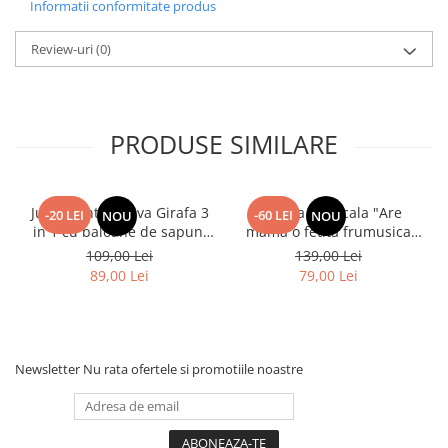
Informatii conformitate produs
Review-uri
(0)
PRODUSE SIMILARE
Jucarie interactiva Girafa 3
Papusa Muzicala "Are
-20 LEI
-60 LEI
NOU
NOU
in 1 cu baloane de sapun,
mama o fetita frumusica
lumini si maner de impins
foc"
109,00 Lei
139,00 Lei
89,00 Lei
79,00 Lei
Newsletter
Nu rata ofertele si promotiile noastre