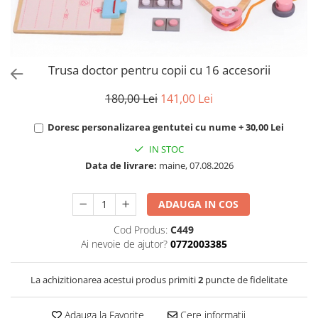
Puzzle
Tablite, Litere si Cifre
Jucarii exterior
Trusa doctor pentru copii cu 16 accesorii
180,00 Lei
141,00 Lei
Doresc personalizarea gentutei cu nume + 30,00 Lei
IN STOC
Data de livrare:
maine, 07.08.2026
ADAUGA IN COS
Cod Produs:
C449
Ai nevoie de ajutor?
0772003385
La achizitionarea acestui produs primiti
2
puncte de fidelitate
Adauga la Favorite
Cere informatii