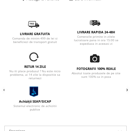
LIVRARE RAPIDA 24-48H
LIVRARE GRATUITA
Comenzile primite in zilele
Comanda de minim 499 de lei si
lucratoare pana in ora 15:00 se
beneficiezi de transport gratuit
expediaza in aceeasi zi
RETUR 14 ZILE
FOTOGRAFII 100% REALE
Nu iti place produsul ? Nu este nicio
Absolut toate produsele de pe site
problema, ai 14 zile la dispozitie sa
sunt 100% ca in poza
returnezi
Achiziții SEAP/SICAP
Sistemul electronic de achizitii
publice
Descriere