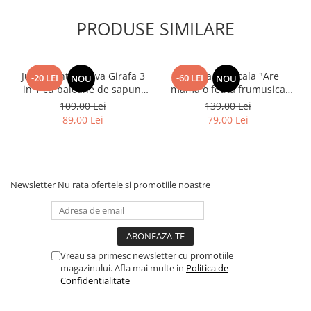
PRODUSE SIMILARE
Jucarie interactiva Girafa 3
Papusa Muzicala "Are
-20 LEI
-60 LEI
NOU
NOU
in 1 cu baloane de sapun,
mama o fetita frumusica
lumini si maner de impins
foc"
109,00 Lei
139,00 Lei
89,00 Lei
79,00 Lei
Newsletter
Nu rata ofertele si promotiile noastre
Vreau sa primesc newsletter cu promotiile
magazinului. Afla mai multe in
Politica de
Confidentialitate