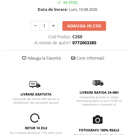
IN STOC
Data de livrare:
Luni, 10.08.2026
ADAUGA IN COS
Cod Produs:
C250
Ai nevoie de ajutor?
0772003385
Adauga la Favorite
Cere informatii
LIVRARE RAPIDA 24-48H
LIVRARE GRATUITA
Comenzile primite in zilele
Comanda de minim 499 de lei si
lucratoare pana in ora 15:00 se
beneficiezi de transport gratuit
expediaza in aceeasi zi
RETUR 14 ZILE
FOTOGRAFII 100% REALE
Nu iti place produsul ? Nu este nicio
Absolut toate produsele de pe site