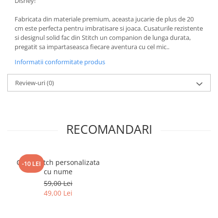
Disney!
Fabricata din materiale premium, aceasta jucarie de plus de 20
cm este perfecta pentru imbratisare si joaca. Cusaturile rezistente
si designul solid fac din Stitch un companion de lunga durata,
pregatit sa impartaseasca fiecare aventura cu cel mic..
Informatii conformitate produs
Review-uri
(0)
RECOMANDARI
Cana Stitch personalizata
-10 LEI
cu nume
59,00 Lei
49,00 Lei