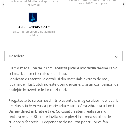
problema, ai 14 zile la dispozitie sa
sunt 100% ca in poza
returnezi
Achiziții SEAP/SICAP
Sistemul electronic de achizitii
publice
Descriere
Cu o dimensiune de 20 cm, aceasta jucarie adorabila devine rapid
cel mai bun prieten al copilului tau.
Fabricata cu atentie la detalii si din materiale extrem de moi,
Jucaria de Plus Stitch nu este doar o jucarie, ci si un companion de
nadejde in aventurile lor de zi cu zi.
Pregateste-te sa pornesti intr-o aventura magica alaturi de Jucaria
de Plus Stitch! Aceasta jucarie aduce atmosfera vibranta a lumii
Disney direct in bratele tale. Cu cusaturi atent realizate si o
textura moale, Stitch te invita sa te pierzi in lumea sa plina de
culoare si fantezie. O experienta de neuitat pentru orice fan